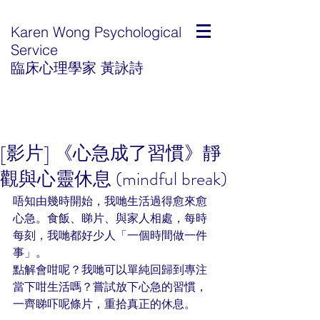
Karen Wong Psychological
Service
臨床心理學家 黃詠詩
[影片] 《心急成了習慣》靜
觀與心靈休息 (mindful break)
唔知由幾時開始，我哋生活過得愈來愈
心急。食飯、睇片、與家人相處，每時
每刻，我哋都好少人「一個時間做一件
事」。
點解會咁呢？我哋可以單純回歸到專注
當下咁生活嗎？嘗試放下心急的習慣，
一齊睇吓呢條片，重拾真正的休息。