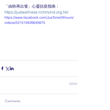
「由聆再出發」心靈抗疫指南：
https://justwellness.richmond.org.hk/
https://www.facebook.com/JusTone24hours/
videos/521519426645675
Comments