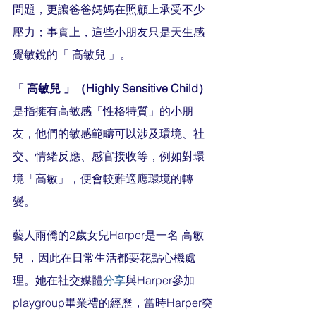
問題，更讓爸爸媽媽在照顧上承受不少
壓力；事實上，這些小朋友只是天生感
覺敏銳的「 高敏兒 」。
「 高敏兒 」（Highly Sensitive Child）
是指擁有高敏感「性格特質」的小朋
友，他們的敏感範疇可以涉及環境、社
交、情緒反應、感官接收等，例如對環
境「高敏」，便會較難適應環境的轉
變。
藝人雨僑的2歲女兒Harper是一名 高敏
兒 ，因此在日常生活都要花點心機處
理。她在社交媒體
分享
與Harper參加
playgroup畢業禮的經歷，當時Harper突