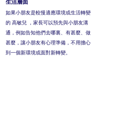
生活層面
如果小朋友是較慢適應環境或生活轉變
的 高敏兒 ，家長可以預先與小朋友溝
通，例如告知他們去哪裏、有甚麼、做
甚麼，讓小朋友有心理準備，不用擔心
到一個新環境或面對新轉變。
情緒層面
如果小朋友的敏感特質爆發，出現情緒
反應，家長最緊要是「慢下來」，首先
穩定小朋友情緒，給予他們空間抒發。
其次是在小朋友身邊陪伴，拍拍他們膊
頭，告訴他們不要擔心，「爸爸媽媽會
在這裏等你情緒平伏」。