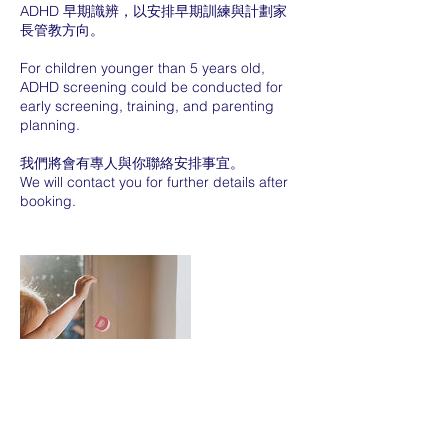
ADHD 早期識辨，以安排早期訓練與計劃家
長管教方向。
For children younger than 5 years old,
ADHD screening could be conducted for
early screening, training, and parenting
planning.
我們將會有專人與你聯絡安排事宜。
We will contact you for further details after
booking.