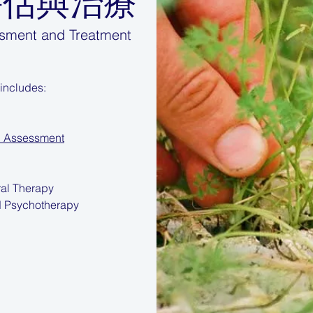
評估與治療
ssment and Treatment
includes:
ssessment
l Therapy
Psychotherapy