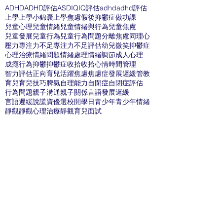
ADHD
ADHD評估
ASD
IQ
IQ評估
adhd
adhd評估
上學
上學小錦囊
上學焦慮
假後抑鬱症
做功課
兒童心理
兒童情緒
兒童情緒與行為
兒童焦慮
兒童發展
兒童行為
兒童行為問題
分離焦慮
同理心
壓力
專注力不足
專注力不足評估
幼兒
微笑抑鬱症
心理治療
情緒問題
情緒處理
情緒調節
成人心理
成癮行為
抑鬱
抑鬱症
收拾
收拾心情
時間管理
智力評估
正向育兒
活躍
焦慮
焦慮症
發展遲緩
管教
育兒
育兒技巧
脾氣
自理能力
自閉症
自閉症評估
行為問題
親子溝通
親子關係
言語發展遲緩
言語遲緩
說謊
資優
選校
開學日
青少年
青少年情緒
靜觀
靜觀心理治療
靜觀育兒
面試