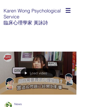
Karen Wong Psychological
Service
臨床心理學家 黃詠詩
Load video
News