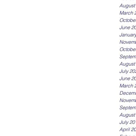
August
March 
孩子在客廳上堂，但是玩具就在他的身邊，家中
Octobe
去，這樣的環境就會變相令孩子常常分心。上堂
June 2
，又話是聽到大人在說話，不關自己事也會立即
Januar
在較少干擾的地點上堂也可以提高孩子的專心程
Novemb
要把家中的物品收拾一下，枱面上盡量只有學習
Octobe
顯眼的地方，令孩子被環境干預的因素減低。 父
Septem
看着孩子想上zoom class自己卻在一旁很着
August
了老師說的話，就忍不住開聲糾正孩子。但這樣
July 20
June 2
March 
Decemb
Novemb
Septem
August
July 20
April 2