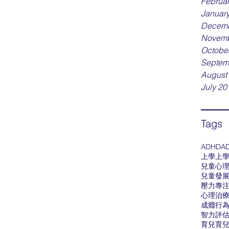
Februa
Januar
Decemb
Novemb
Octobe
Septem
August
July 20
Tags
ADHD
A
上學
上
兒童心
兒童發
壓力
專
心理治
成癮行
智力評
育兒
育