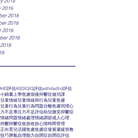
ry 2019
y 2019
er 2018
er 2018
r 2018
ber 2018
 2018
18
DHD評估
ASD
IQ
IQ評估
adhd
adhd評估
學小錦囊
上學焦慮
假後抑鬱症
做功課
理
兒童情緒
兒童情緒與行為
兒童焦慮
展
兒童行為
兒童行為問題
分離焦慮
同理心
注力不足
專注力不足評估
幼兒
微笑抑鬱症
療
情緒問題
情緒處理
情緒調節
成人心理
為
抑鬱
抑鬱症
收拾
收拾心情
時間管理
估
正向育兒
活躍
焦慮
焦慮症
發展遲緩
管教
兒技巧
脾氣
自理能力
自閉症
自閉症評估