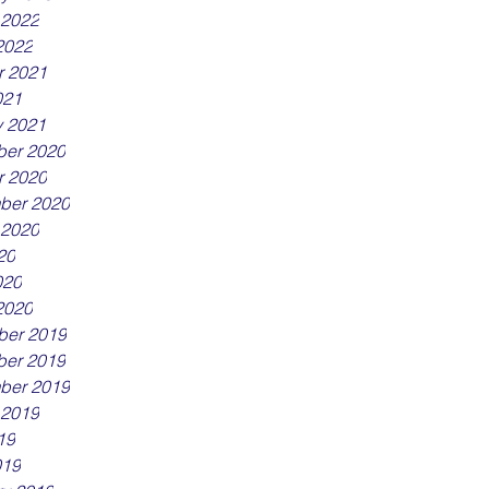
 2022
2022
r 2021
021
y 2021
er 2020
r 2020
ber 2020
 2020
20
020
2020
er 2019
er 2019
ber 2019
 2019
19
019