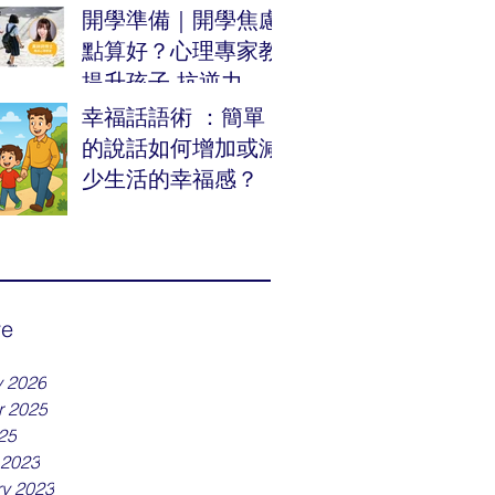
發幼兒成長
開學準備｜開學焦慮
點算好？心理專家教
提升孩子 抗逆力 陪
伴跨越校園挫折
幸福話語術 ：簡單
的說話如何增加或減
少生活的幸福感？
ve
y 2026
r 2025
25
 2023
ry 2023