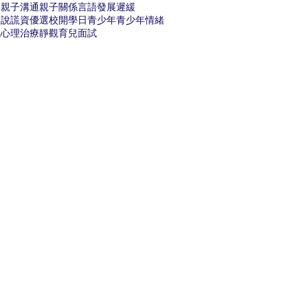
題
親子溝通
親子關係
言語發展遲緩
緩
說謊
資優
選校
開學日
青少年
青少年情緒
觀心理治療
靜觀育兒
面試