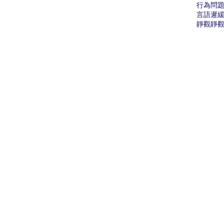
行為問
言語遲
靜觀
靜