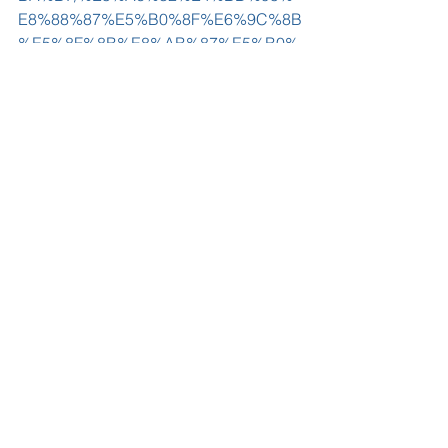
E8%88%87%E5%B0%8F%E6%9C%8B
%E5%8F%8B%E8%AB%87%E5%B0%
8F%E5%AD%B8%E9%9D%A2%E8%A
9%A6%EF%BC%9F%E6%B7%BA%E8
%AB%87%E9%9D%A2%E8%A9%A6
%E7%9A%84%E5%BF%83%E7%90%
86%E6%BA%96%E5%82%99-239015?
u=878
#親子溝通
#情緒處理
#小學面試
#ADHD
Comments