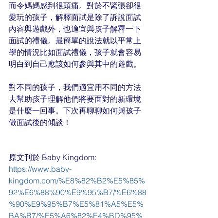
而令媽媽感到很頭痛。對於不緊張卻很
愛玩的孩子，解釋面試是除了訴說面試
內容與遊戲外，也適宜與孩子解釋一下
面試的禮儀。最簡單的說法就以平常上
學的情況比如面試禮儀，孩子就會容易
明白到自己應該如何參與其中的遊戲。
對不同的孩子，我們適宜用不同的方法
去幫助孩子理解他們將要面對的新環境
是什麼一回事。下次再聊聊如何與孩子
做面試後的傾談！
原文刊於 Baby Kingdom: 
https://www.baby-
kingdom.com/%E8%82%B2%E5%85%
92%E6%88%90%E9%95%B7/%E6%88
%90%E9%95%B7%E5%81%A5%E5%
BA%B7/%E5%A6%82%E4%BD%95%