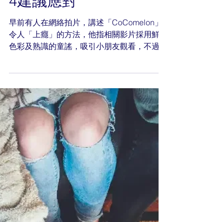
News
May 15, 2025
電子成癮 ︱幼童沉迷睇
CoComelon猶如興奮劑
會上癮？ 心理學家提出
4建議應對
早前有人在網絡拍片，講述「CoComelon」
令人「上癮」的方法，他指相關影片採用鮮豔
色彩及熟識的童謠，吸引小朋友觀看，不過內
容上平均只有1、2秒就轉換場景，意味節奏
快速，令小朋友無法分心，一直吸引不停望着
屏幕追看。 有外國媒體訪問兒童發展及教育
專家Jerrica...