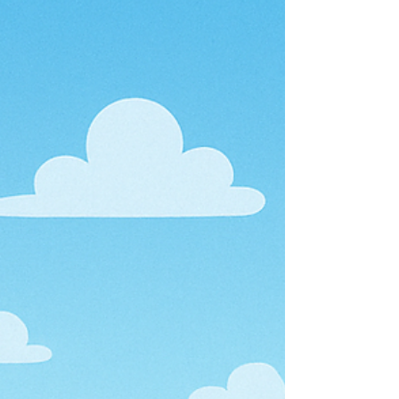
長應如何分辨孩子是處於正常適應期，還是需
要專業支援？如何從日常互動中培養孩子的
抗逆力 ，幫助他們面對學業與社交上的挫
折？《Oh! 爸媽》專訪 臨床心理學家 黃詠詩
博士，由幼稚園到中學，分階段解析孩子的焦
慮成因，並分享實用心理技巧與家庭準備策
略，陪伴孩子穩步跨越開學挑戰！