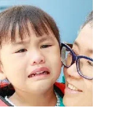
習面對過錯的人生課
在診症時，遇到不少父母也問到，「如果我想
以正向方法教育孩子，他做錯事的時候我應該
怎樣做呢？我總不能稱讚他吧？」。你會否有
過相似的煩惱？ 令孩子難受的內疚 最近，有
個原來品學兼優的學生與父母來到診症室。他
們的煩惱是，孩子在學校做「錯事」後，好像
每天都好緊張，經常看起上來一臉擔...